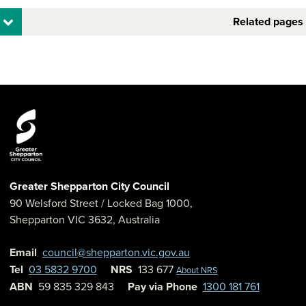
Related pages
Greater Shepparton City Council
90 Welsford Street
/ Locked Bag 1000,
Shepparton
VIC
3632
,
Australia
Email
council@shepparton.vic.gov.au
Tel
03 5832 9700
NRS
133 677
About NRS
ABN
59 835 329 843
Pay via Phone
1300 181 761